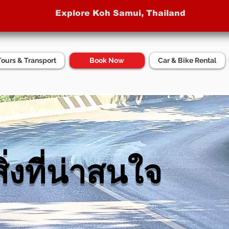
Explore Koh Samui, Thailand
Tours & Transport
Book Now
Car & Bike Rental
ิ่งที่น่าสนใจ