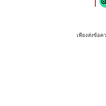
เพียงส่งข้อค
Mr. Samui - Your Ultimate
Discover Koh Samui with Mr. Samui
Property Management, Concierge Se
Deliveries, and Airport Pickups